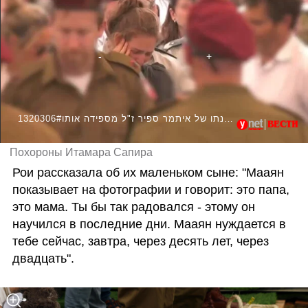
1320306#אלמנתו של איתמר ספיר ז"ל מספידה אותו
Похороны Итамара Сапира
Рои рассказала об их маленьком сыне: "Мааян 
показывает на фотографии и говорит: это папа, 
это мама. Ты бы так радовался - этому он 
научился в последние дни. Мааян нуждается в 
тебе сейчас, завтра, через десять лет, через 
двадцать". 