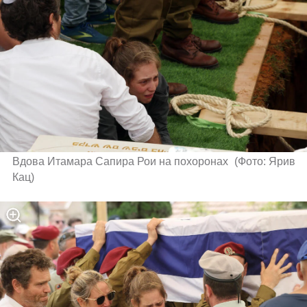
Вдова Итамара Сапира Рои на похоронах 
(
Фото: Ярив 
Кац
)