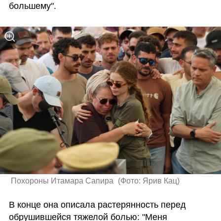
большему". 
 Похороны Итамара Сапира 
(
Фото: Ярив Кац
)
В конце она описала растерянность перед 
обрушившейся тяжелой болью: "Меня 