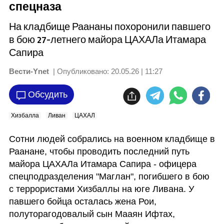
спецназа
На кладбище Раананы похоронили павшего
в бою 27-летнего майора ЦАХАЛа Итамара
Сапира
Вести-Ynet
| Опубликовано:
20.05.26 | 11:27
Обсудить
Хизбалла
Ливан
ЦАХАЛ
Сотни людей собрались на военном кладбище в 
Раанане, чтобы проводить последний путь 
майора ЦАХАЛа Итамара Сапира - офицера 
спецподразделения "Маглан", погибшего в бою 
с террористами Хизбаллы на юге Ливана. У 
павшего бойца осталась жена Рои, 
полуторагодовалый сын Мааян Ифтах, 