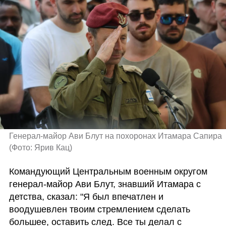
Генерал-майор Ави Блут на похоронах Итамара Сапира 
(
Фото: Ярив Кац
)
Командующий Центральным военным округом 
генерал-майор Ави Блут, знавший Итамара с 
детства, сказал: "Я был впечатлен и 
воодушевлен твоим стремлением сделать 
большее, оставить след. Все ты делал с 