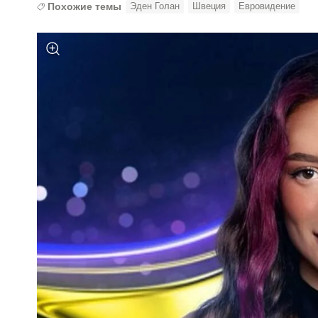
Похожие темы
Эден Голан
Швеция
Евровидение