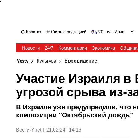
'
Коротко
Связь с редакцией
30
°
Тель-Авив
Новости
24/7
Комментарии
Экономика
Община
Vesty
Культура
Евровидение
Участие Израиля в
угрозой срыва из-з
В Израиле уже предупредили, что не
композиции "Октябрьский дождь"
Вести-Ynet
|
21.02.24 | 14:16