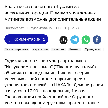
Участников свозят автобусами из
нескольких городов. Помимо заявленных
митингов возможны дополнительные акции
Вести-Ynet
| Опубликовано:
01.06.26 | 12:58
Комментарии: 1
Закон о призыве
Иерусалим
Полиция
Нетивот
Ортодоксы
М
Радикальное течение ультраортодоксов 
"Иерусалимское крыло" ("Пелег иерушалми") 
объявило в понедельник, 1 июня, о серии 
массовых акций протеста против арестов 
уклонистов от службы в ЦАХАЛе. Демонстрации 
начнутся в 17:00 в понедельник, 1 июня. 
Главная акция пройдет в районе Струнного 
моста на въезде в Иерусалим, протесты также 