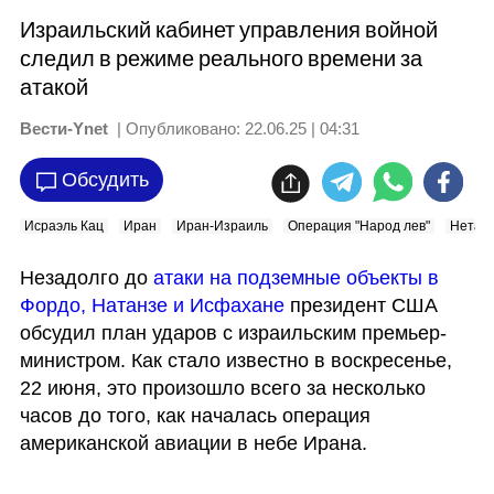
Израильский кабинет управления войной
следил в режиме реального времени за
атакой
Вести-Ynet
| Опубликовано:
22.06.25 | 04:31
Обсудить
Исраэль Кац
Иран
Иран-Израиль
Операция "Народ лев"
Нетан
Незадолго до 
атаки на подземные объекты в 
Фордо, Натанзe и Исфахане
 президент США 
обсудил план ударов с израильским премьер-
министром. Как стало известно в воскресенье, 
22 июня, это произошло всего за несколько 
часов до того, как началась операция 
американской авиации в небе Ирана.