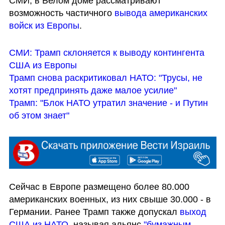
СМИ, в Белом доме рассматривают 
возможность частичного 
вывода американских 
войск из Европы
.
СМИ: Трамп склоняется к выводу контингента 
США из Европы
Трамп снова раскритиковал НАТО: "Трусы, не 
хотят предпринять даже малое усилие"
Трамп: "Блок НАТО утратил значение - и Путин 
об этом знает"
Сейчас в Европе размещено более 80.000 
американских военных, из них свыше 30.000 - в 
Германии. Ранее Трамп также допускал 
выход 
США из НАТО
, называя альянс
 "бумажным 