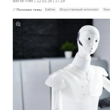
Вести-Ynet
|
22.02.26 | 17:29
Похожие темы
Хайтек
Искусственный интеллект
Техн