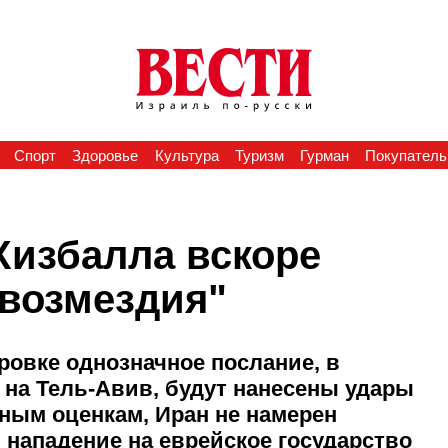
Спорт
Здоровье
Культура
Туризм
Гурман
Покупатель
Хизбалла вскоре
 возмездия"
ровке однозначное послание, в
и на Тель-Авив, будут нанесены удары
зным оценкам, Иран не намерен
 нападение на еврейское государство