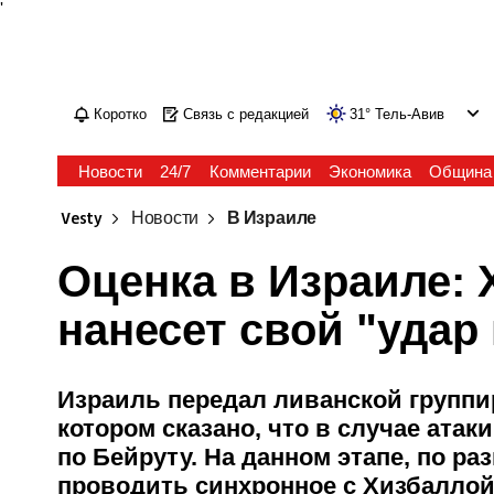
'
Коротко
Связь с редакцией
31
°
Тель-Авив
Новости
24/7
Комментарии
Экономика
Община
Vesty
Новости
В Израиле
Оценка в Израиле: 
нанесет свой "удар
Израиль передал ливанской группи
котором сказано, что в случае атак
по Бейруту. На данном этапе, по ра
проводить синхронное с Хизбаллой