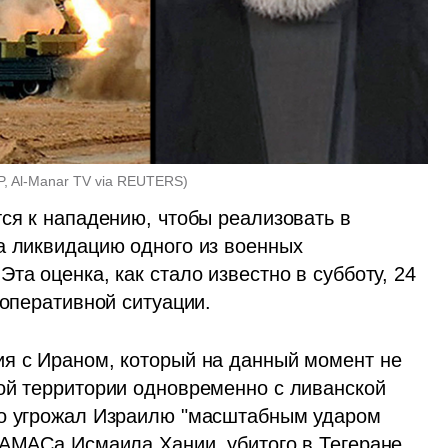
P, Al-Manar TV via REUTERS
)
ся к нападению, чтобы реализовать в 
а ликвидацию одного из военных 
та оценка, как стало известно в субботу, 24 
 оперативной ситуации.
я с Ираном, который на данный момент не 
ой территории одновременно с ливанской 
но угрожал Израилю "масштабным ударом 
ХАМАСа Исмаила Хании, убитого в Тегеране. 