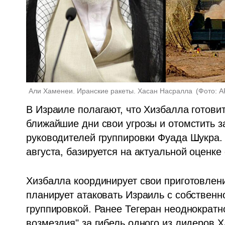
Али Хаменеи. Иранские ракеты. Хасан Насралла 
(
Фото: A
В Израиле полагают, что Хизбалла готовит
ближайшие дни свои угрозы и отомстить з
руководителей группировки Фуада Шукра. Э
августа, базируется на актуальной оценке
Хизбалла координирует свои приготовлени
планирует атаковать Израиль с собственн
группировкой. Ранее Тегеран неоднократ
возмездия" за гибель одного из лидеров 