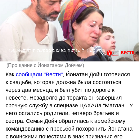
760346#הלוויתו של יהונתן דויטש ז"ל שנרצח בפיגוע בבקעת הירדן
(
Прощание с Йонатаном Дойчем
)
Как 
сообщали "Вести"
, Йонатан Дойч готовился 
к свадьбе, которая должна была состояться 
через два месяца, и был убит по дороге к 
невесте. Незадолго до теракта он завершил 
срочную службу в спецназе ЦАХАЛа "Маглан". У 
него остались родители, четверо братьев и 
сестра. Семья Дойч обратилась к армейскому 
командованию с просьбой похоронить Йонатана 
с воинскими почестями в знак признания его 