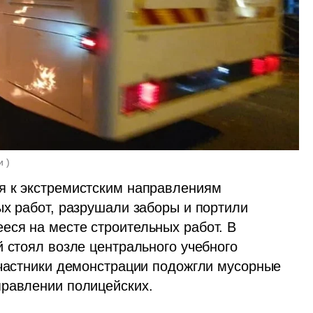
и 
)
я к экстремистским направлениям 
х работ, разрушали заборы и портили 
ся на месте строительных работ. В 
 стоял возле центрального учебного 
участники демонстрации подожгли мусорные 
правлении полицейских. 