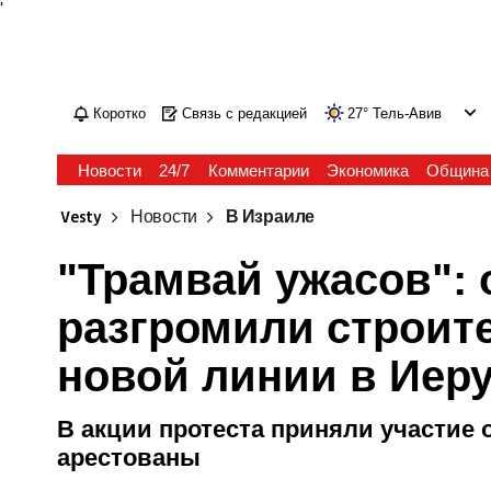
'
Коротко
Связь с редакцией
27
°
Тель-Авив
Новости
24/7
Комментарии
Экономика
Община
Vesty
Новости
В Израиле
"Трамвай ужасов":
разгромили строит
новой линии в Иер
В акции протеста приняли участие о
арестованы