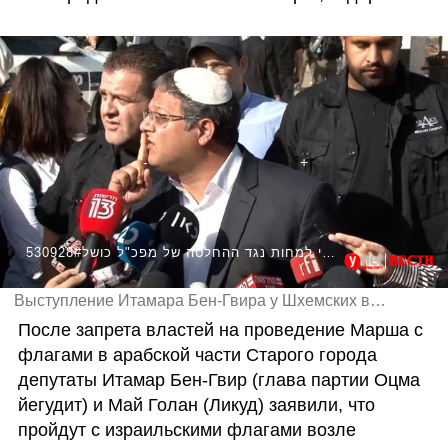
530928#בן גביר בשער שכם: "אני באתי לכאן כדי למחות נגד ההחלטה של מפכ"ל כושל"
Выступление Итамара Бен-Гвира у Шхемских ворот Старого города (иврит)
После запрета властей на проведение Марша с 
флагами в арабской части Старого города 
депутаты Итамар Бен-Гвир (глава партии Оцма 
йегудит) и Май Голан (Ликуд) заявили, что 
пройдут с израильскими флагами возле 