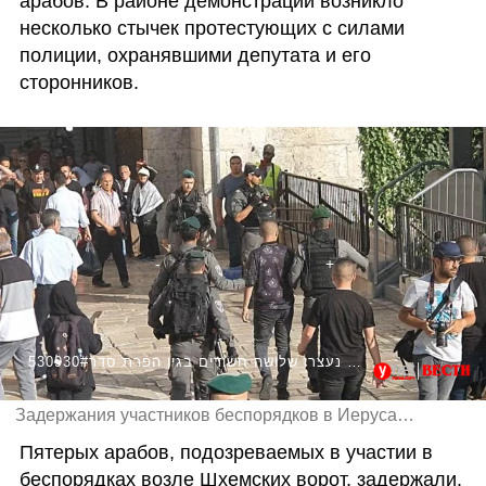
арабов. В районе демонстрации возникло 
несколько стычек протестующих с силами 
полиции, охранявшими депутата и его 
сторонников.
530930#בעקבות הגעתו של בן גביר ומחאה באזור שער שכם נעצרו שלושה חשודים בגין הפרת סדר
Задержания участников беспорядков в Иерусалиме
Пятерых арабов, подозреваемых в участии в 
беспорядках возле Шхемских ворот, задержали. 