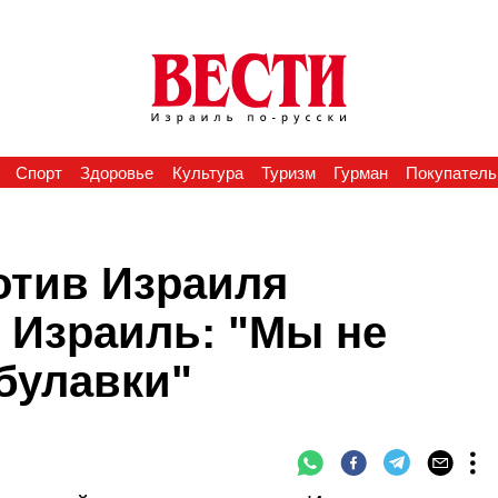
Спорт
Здоровье
Культура
Туризм
Гурман
Покупатель
отив Израиля
 Израиль: "Мы не
булавки"