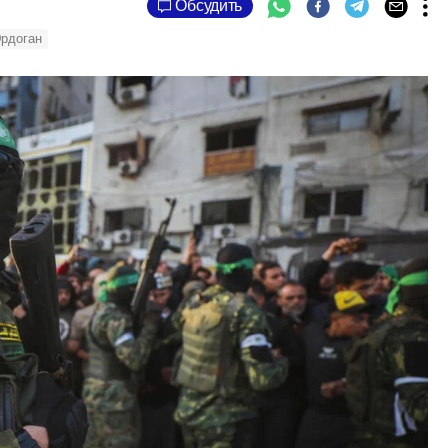
Обсудить
рдоган