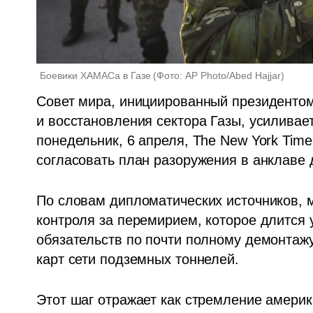
Боевики ХАМАСа в Газе
(
Фото: AP Photo/Abed Hajjar
)
Совет мира, инициированный президенто
и восстановления сектора Газы, усиливае
понедельник, 6 апреля, The New York Time
согласовать план разоружения в анклаве 
По словам дипломатических источников, 
контроля за перемирием, которое длится 
обязательств по почти полному демонтажу
карт сети подземных тоннелей.
Этот шаг отражает как стремление америк