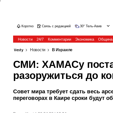
'
Коротко
Связь с редакцией
30
°
Тель-Авив
Новости
24/7
Комментарии
Экономика
Община
Vesty
Новости
В Израиле
СМИ: ХАМАСу поста
разоружиться до к
Совет мира требует сдать весь арсе
переговорах в Каире сроки будут о