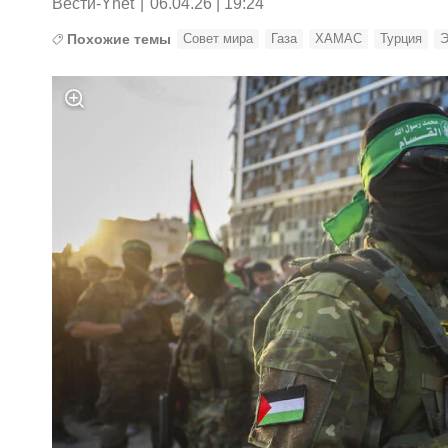
Вести-Ynet
|
06.04.26 | 19:24
Похожие темы
Совет мира
Газа
ХАМАС
Турция
Э