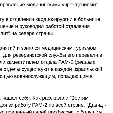
Управление медицинскими учреждениями".
у в отделении кардиохирургии в больнице 
шение и руководил работой отделения 
лит" на севере страны. 
занятий и занялся медицинским туризмом. 
 для резервистской службы его перевели в 
или заместителем отдела РАМ-2 (
решима 
ие отделы существуют в каждой израильской 
мощью военнослужащим, попадающим в 
На этой должности Давид, что называется, нашел себя. Как рассказала "Вестям" 
ая за работу РАМ-2 по всей стране, "Давид - 
но преданный своей профессии, с большим 