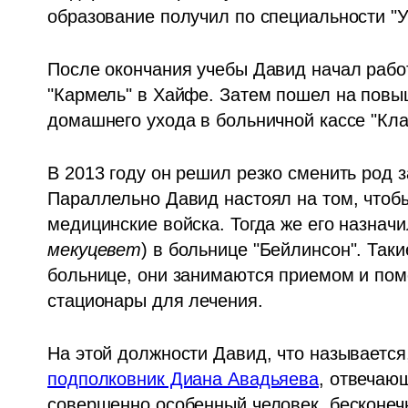
образование получил по специальности "
После окончания учебы Давид начал работ
"Кармель" в Хайфе. Затем пошел на повы
домашнего ухода в больничной кассе "Кла
В 2013 году он решил резко сменить род 
Параллельно Давид настоял на том, чтобы
медицинские войска. Тогда же его назнач
мекуцевет
) в больнице "Бейлинсон". Так
больнице, они занимаются приемом и по
стационары для лечения. 
подполковник Диана Авадьяева
, отвечающ
совершенно особенный человек, бесконеч