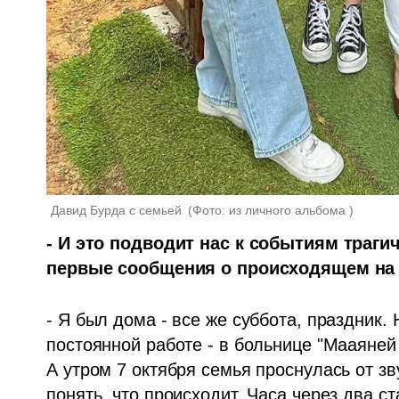
Давид Бурда с семьей 
(
Фото: из личного альбома 
)
- И это подводит нас к событиям трагич
первые сообщения о происходящем на
- Я был дома - все же суббота, праздник.
постоянной работе - в больнице "Мааяней
А утром 7 октября семья проснулась от зв
понять, что происходит. Часа через два с