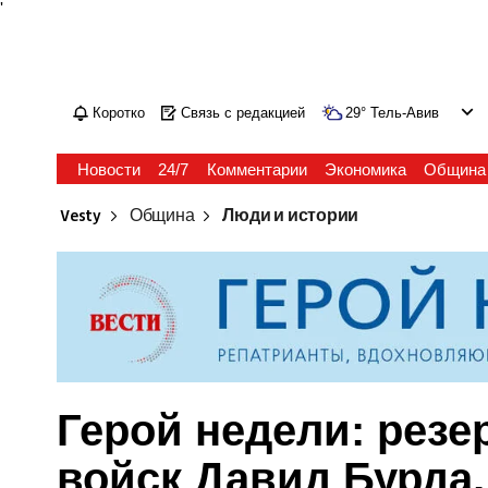
'
Коротко
Связь с редакцией
29
°
Тель-Авив
Новости
24/7
Комментарии
Экономика
Община
Vesty
Община
Люди и истории
Герой недели: рез
войск Давид Бурда