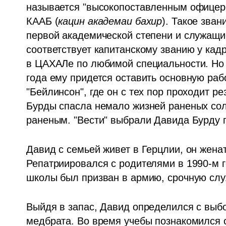
называется "высокопоставленным офицеро
КААБ (
кацин академаи бахир
). Такое зва
первой академической степени и служащие
соответствует капитанскому званию у кад
в ЦАХАЛе по любимой специальности. Но д
года ему придется оставить основную рабо
"Бейлинсон", где он с тех пор проходит р
Бурды спасла немало жизней раненых солд
раненым. "Вести" выбрали Давида Бурду 
Давид с семьей живет в Герцлии, он женат, 
Репатриировался с родителями в 1990-м го
школы был призван в армию, срочную служ
Выйдя в запас, Давид определился с выбо
медбрата. Во время учебы познакомился с