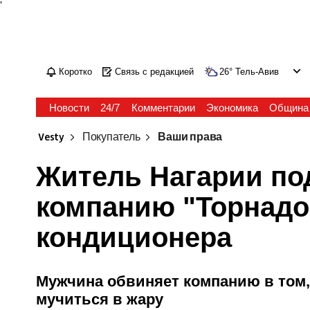
'
Коротко
Связь с редакцией
26
°
Тель-Авив
Новости
24/7
Комментарии
Экономика
Община
Vesty
Покупатель
Ваши права
Житель Нагарии под
компанию "Торнадо
кондиционера
Мужчина обвиняет компанию в том
мучиться в жару