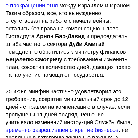
о прекращении огня
 между Израилем и Ираном. 
Таким образом, все, кто вынужденно 
отсутствовал на работе с начала войны, 
остались без права на компенсацию. Глава 
Гистадрута 
Арнон Бар-Давид
 и председатель 
штаба частного сектора 
Дуби Амитай
немедленно обратились к министру финансов 
Бецалелю Смотричу
 с требованием изменить 
план, сократив количество дней, дающих право 
на получение помощи от государства.
25 июня минфин частично удовлетворил это 
требование, сократив минимальный срок до 12 
дней - с правом на компенсацию в случае, если 
пропущены 11 дней подряд. Решение 
учитывало изменений инструкций Службы была, 
временно разрешившей открытие бизнесов
, не 
входящих в категорию жизненно важных, а 