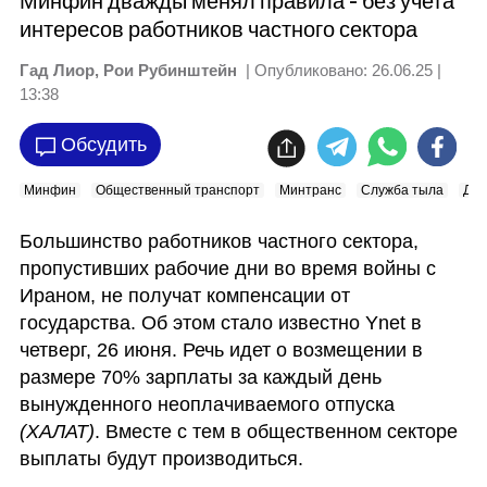
Минфин дважды менял правила - без учета
интересов работников частного сектора
Гад Лиор, Рои Рубинштейн
| Опубликовано:
26.06.25 |
13:38
Обсудить
Минфин
Общественный транспорт
Минтранс
Служба тыла
Ден
Большинство работников частного сектора, 
пропустивших рабочие дни во время войны с 
Ираном, не получат компенсации от 
государства. Об этом стало известно Ynet в 
четверг, 26 июня. Речь идет о возмещении в 
размере 70% зарплаты за каждый день 
вынужденного неоплачиваемого отпуска 
(ХАЛАТ)
. Вместе с тем в общественном секторе 
выплаты будут производиться.