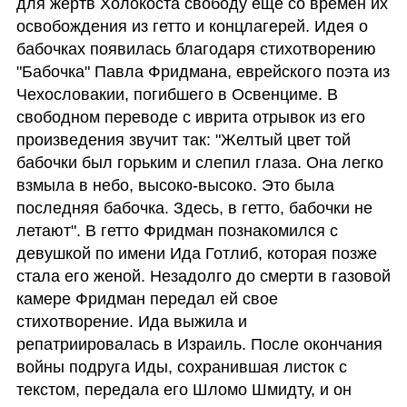
для жертв Холокоста свободу еще со времен их 
освобождения из гетто и концлагерей. Идея о 
бабочках появилась благодаря стихотворению 
"Бабочка" Павла Фридмана, еврейского поэта из 
Чехословакии, погибшего в Освенциме. В 
свободном переводе с иврита отрывок из его 
произведения звучит так: "Желтый цвет той 
бабочки был горьким и слепил глаза. Она легко 
взмыла в небо, высоко-высоко. Это была 
последняя бабочка. Здесь, в гетто, бабочки не 
летают". В гетто Фридман познакомился с 
девушкой по имени Ида Готлиб, которая позже 
стала его женой. Незадолго до смерти в газовой 
камере Фридман передал ей свое 
стихотворение. Ида выжила и 
репатриировалась в Израиль. После окончания 
войны подруга Иды, сохранившая листок с 
текстом, передала его Шломо Шмидту, и он 