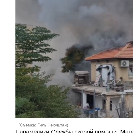
(
Съемка: Гиль Нехуштан
)
Парамедики Службы скорой помощи "Маге