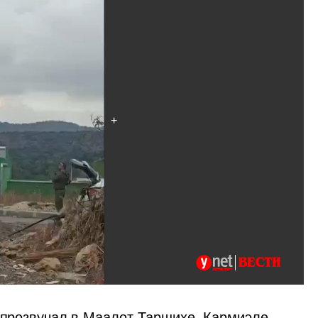
 прозвучал в Маалот-Таршихе, Кармиэле, 