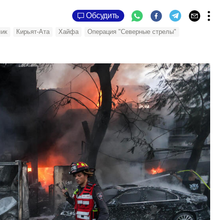
Обсудить
лик
Кирьят-Ата
Хайфа
Операция "Северные стрелы"