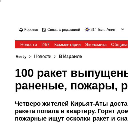
'
Коротко
Связь с редакцией
31
°
Тель-Авив
Новости
24/7
Комментарии
Экономика
Община
Vesty
Новости
В Израиле
100 ракет выпущены
раненые, пожары, 
Четверо жителей Кирьят-Аты доста
ракета попала в квартиру. Горят д
пожарные ищут осколки ракет и сн