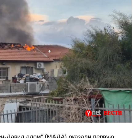
н-Давид адом" (МАДА) оказали первую 