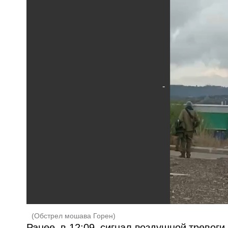
(
Обстрел мошава Горен
)
Ранее, в 12:09, сигнал воздушной тревоги