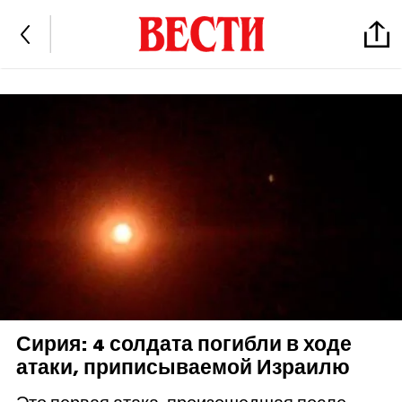
Сирия: 4 солдата погибли в ходе
атаки, приписываемой Израилю