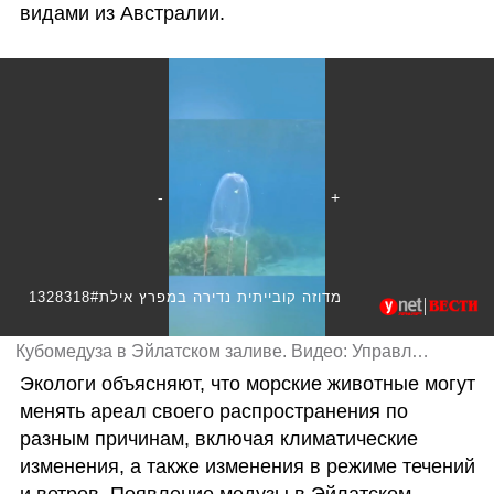
видами из Австралии.
1328318#מדוזה קובייתית נדירה במפרץ אילת
Кубомедуза в Эйлатском заливе. Видео: Управление парков и заповедников
Экологи объясняют, что морские животные могут 
менять ареал своего распространения по 
разным причинам, включая климатические 
изменения, а также изменения в режиме течений 
и ветров. Появление медузы в Эйлатском 