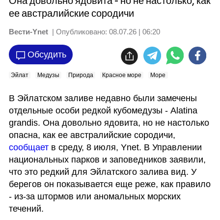
Она довольно ядовита - но не настолько, как
ее австралийские сородичи
Вести-Ynet
| Опубликовано:
08.07.26 | 06:20
Обсудить
Эйлат
Медузы
Природа
Красное море
Море
В Эйлатском заливе недавно были замечены 
отдельные особи редкой кубомедузы - Alatina 
grandis. Она довольно ядовита, но не настолько 
опасна, как ее австралийские сородичи, 
сообщает
 в среду, 8 июля, Ynet. В Управлении 
национальных парков и заповедников заявили, 
что это редкий для Эйлатского залива вид. У 
берегов он показывается еще реже, как правило 
- из-за штормов или аномальных морских 
течений. 