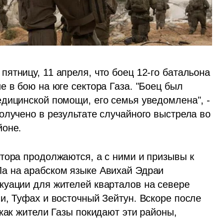
тницу, 11 апреля, что боец 12-го батальона 
 в бою на юге сектора Газа. "Боец был 
дицинской помощи, его семья уведомлена", - 
лучено в результате случайного выстрела во 
йоне.
тора продолжаются, а с ними и призывы к 
а на арабском языке Авихай Эдраи 
уации для жителей кварталов на севере 
и, Туфах и восточный Зейтун. Вскоре после 
как жители Газы покидают эти районы, 