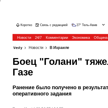
'
Коротко
Связь с редакцией
27
°
Тель-Авив
Новости
24/7
Комментарии
Экономика
Община
Vesty
Новости
В Израиле
Боец "Голани" тяже
Газе
Ранение было получено в результа
оперативного задания