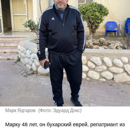
Марк Ядгаров 
(
Фото: Эдуард Докс
)
Марку 48 лет, он бухарский еврей, репатриант из 