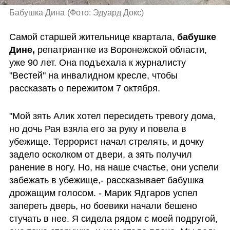
Бабушка Дина
(
Фото: Эдуард Докс
)
Самой старшей жительнице квартала, 
бабушке 
Дине,
 репатриантке из Воронежской области, 
уже 90 лет. Она подъехала к журналисту 
"Вестей" на инвалидном кресле, чтобы 
рассказать о пережитом 7 октября.
"Мой зять Алик хотел пересидеть тревогу дома, 
но дочь Рая взяла его за руку и повела в 
убежище. Террорист начал стрелять, и дочку  
задело осколком от двери, а зять получил 
ранение в ногу. Но, на наше счастье, они успели 
забежать в убежище,- рассказывает бабушка 
дрожащим голосом. - Марик Ядгаров успел 
запереть дверь, но боевики начали бешено 
стучать в нее. Я сидела рядом с моей подругой, 