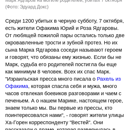
Марк Ядгаров на могиле родителей, убитых 7 октября 
(
Фото: Эдуард Докс
)
Среди 1200 убитых в черную субботу, 7 октября, 
есть жители Офакима Юрий и Роза Ядгаровы. 
От любящей пожилой пары остались только две 
окровавленные трости и зубной протез. Но их 
сына Марка Ядгарова соседи называют героем 
и говорят, что обязаны ему жизнью. Если бы не 
Марк, судьба его родителей постигла бы еще 
как минимум 8 человек. Всех их спас Марк. 
"Израильская пресса много писала о 
Рахель из 
Офакима
, которая спасла себя и мужа, много 
часов отвлекая боевиков разговорами и чаем с 
печеньем. А о нашем Марике, настоящем герое, 
знаем только мы. Вы первые из прессы, кто 
поинтересовался нами", - говорят жители улицы 
Ха-Горен корреспонденту "Вестей". Они 
рассказали о драме, которая развернулась в 