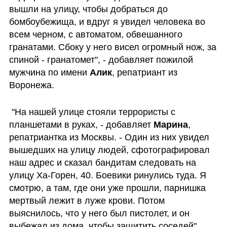
вышли на улицу, чтобы добраться до 
бомбоубежища, и вдруг я увидел человека во 
всем черном, с автоматом, обвешанного 
гранатами. Сбоку у него висел огромный нож, за 
спиной - гранатомет", - добавляет пожилой 
мужчина по имени 
Алик
, репатриант из 
Воронежа. 
 "На нашей улице стояли террористы с 
планшетами в руках, - добавляет 
Марина
, 
репатриантка из Москвы. - Один из них увидел 
вышедших на улицу людей, сфотографировал 
наш адрес и сказал бандитам следовать на 
улицу Ха-Горен, 40. Боевики ринулись туда. Я 
смотрю, а там, где они уже прошли, парнишка 
мертвый лежит в луже крови. Потом 
выяснилось, что у него был пистолет, и он 
выбежал из дома, чтобы защитить соседей".    