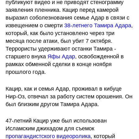
публикуют видео и не приводят стенограмму 
заявления пленника. Кацир перед камерой 
выразил соболезнования семье Адар в связи с 
извещением о смерти 
38-летнего Тамира Адара
, 
который, как было установлено через три 
месяца после атаки, был убит 7 октября. 
Террористы удерживают останки Тамира - 
старшего внука 
Яфы Адар
, освобожденной в 
рамках обменной сделки в конце ноября 
прошлого года.
Кацир, как и семья Адар, проживал в кибуце 
Нир-Оз, отвечал за работу систем орошения. Он 
был близким другом Тамира Адара.
47-летний Кацир уже был использован 
Исламским джихадом для съемок 
пропагандистского видеоролика
, который 