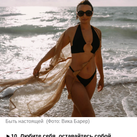
Быть настоящей 
(
Фото: Вика Барер
)
►
10. Любите себя, оставайтесь собой