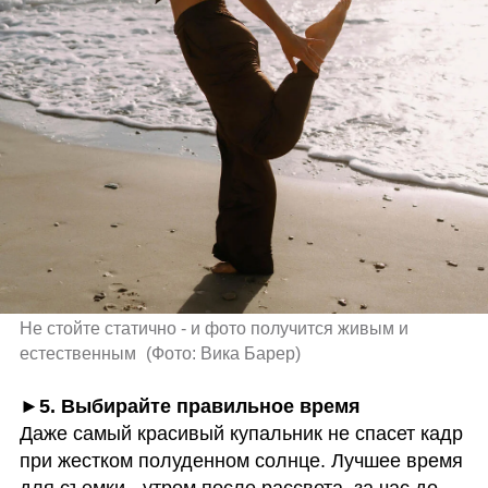
Не стойте статично - и фото получится живым и 
естественным 
(
Фото: Вика Барер
)
Даже самый красивый купальник не спасет кадр 
при жестком полуденном солнце. Лучшее время 
для съемки - утром после рассвета, за час до 