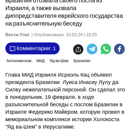
Бразилия отозвала своего посла из
Израиля, а также вызвала
диппредставителя еврейского государства
на разъяснительную беседу
Вести-Ynet
| Опубликовано:
19.02.24 | 18:25
Комментарии: 1
Антисемитизм
МИД
Яд ва-Шем
Бразилия
Глава МИД Израиля Исраэль Кац объявил 
президента Бразилии  Луиса Инасиу Лулу да 
Силву нежелательной персоной. Он сделал это 
в понедельник, 19 февраля, в ходе 
разъяснительной беседы с послом Бразилии в 
Израиле Федерико Майером, которую провел в 
мемориальном комплексе истории Холокоста 
"Яд ва-Шем" в Иерусалиме. 