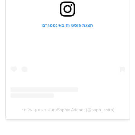
הצגת פוסט זה באינסטגרם
פוסט משותף על ידי ‏‎Sophie Adenot‎‏ (@‏‎soph_astro‎‏)