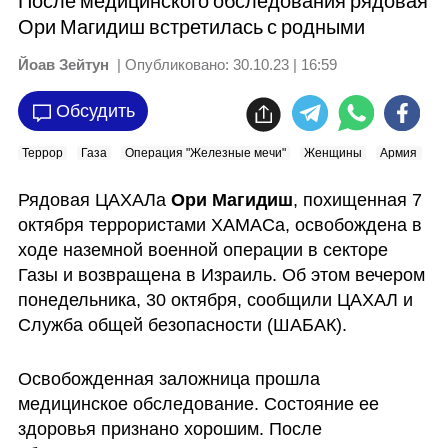
После медицинского обследования рядовая
Ори Магидиш встретилась с родными
Йоав Зейтун
| Опубликовано:
30.10.23 | 16:59
Обсудить
Террор
Газа
Операция "Железные мечи"
Женщины
Армия
Х
Рядовая ЦАХАЛа 
Ори Магидиш
, похищенная 7 
октября террористами ХАМАСа, освобождена в 
ходе наземной военной операции в секторе 
Газы и возвращена в Израиль. Об этом вечером 
понедельника, 30 октября, сообщили ЦАХАЛ и 
Служба общей безопасности (ШАБАК).
Освобожденная заложница прошла 
медицинское обследование. Состояние ее 
здоровья признано хорошим. После 