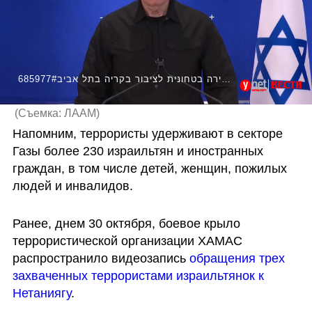
685977#שר הביטחון יואב גלנט בסקירה בטחונית לציבור בקריה בתל אביב
(
Съемка: ЛААМ
)
Напомним, террористы удерживают в секторе 
Газы более 230 израильтян и иностранных 
граждан, в том числе детей, женщин, пожилых 
людей и инвалидов.
Ранее, днем 30 октября, боевое крыло 
террористической организации ХАМАС 
распространило видеозапись 
обращения трех 
захваченных террористами израильтянок к 
Нетаниягу
.