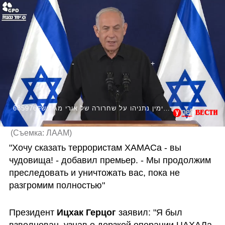
685976#ראש הממשלה בנימין נתניהו על שחרורה של אורי מגידיש
(
Съемка: ЛААМ
)
"Хочу сказать террористам ХАМАСа - вы 
чудовища! - добавил премьер. - Мы продолжим 
преследовать и уничтожать вас, пока не 
разгромим полностью"
Президент 
Ицхак Герцог
 заявил: "Я был 
взволнован, узнав о дерзкой операции ЦАХАЛа 