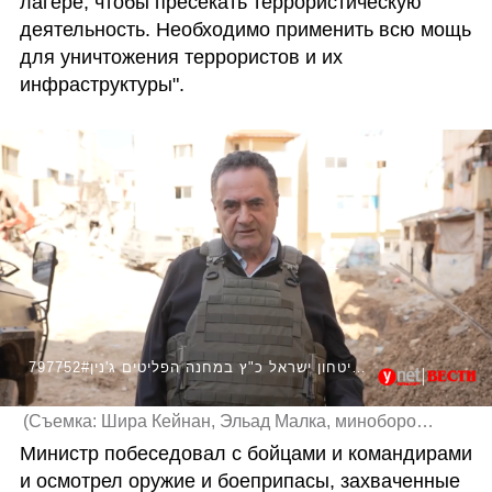
лагере, чтобы пресекать террористическую 
деятельность. Необходимо применить всю мощь 
для уничтожения террористов и их 
инфраструктуры".
797752#שר הביטחון ישראל כ"ץ במחנה הפליטים ג'נין
(
Съемка: Шира Кейнан, Эльад Малка, минобороны
)
Министр побеседовал с бойцами и командирами 
и осмотрел оружие и боеприпасы, захваченные 