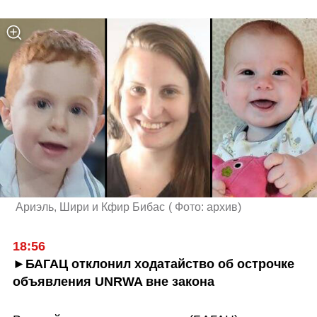
 Ариэль, Шири и Кфир Бибас
(
 Фото: архив
)
18:56
►БАГАЦ отклонил ходатайство об острочке 
объявления UNRWA вне закона