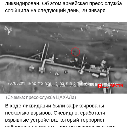
ликвидирован. Об этом армейская пресс-служба 
сообщила на следующий день, 29 января.
797892#מחבל זורק מטען על כוחות צה"ל - ומחוסל מהאוויר
(
Съемка: пресс-служба ЦАХАЛа
)
В ходе ликвидации были зафиксированы 
несколько взрывов. Очевидно, сработали 
взрывные устройства, который террорист 
собирался применить против израильских сил 