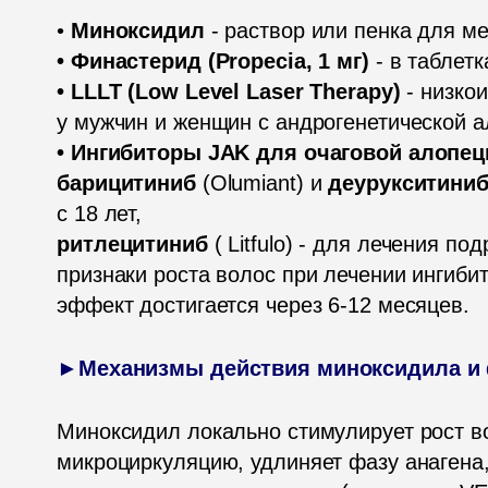
• 
Миноксидил
• Финастерид (Propecia, 1 мг)
• LLLT (Low Level Laser Therapy)
 - низко
• Ингибиторы JAK для очаговой алопеци
барицитиниб
 (Olumiant) и 
деурукситини
ритлецитиниб
 ( Litfulo) - для лечения п
признаки роста волос при лечении ингибит
эффект достигается через 6-12 месяцев.
►Механизмы действия миноксидила и
Миноксидил локально стимулирует рост во
микроциркуляцию, удлиняет фазу анагена,