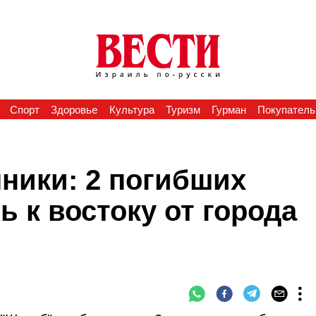
Спорт
Здоровье
Культура
Туризм
Гурман
Покупатель
ники: 2 погибших
ь к востоку от города