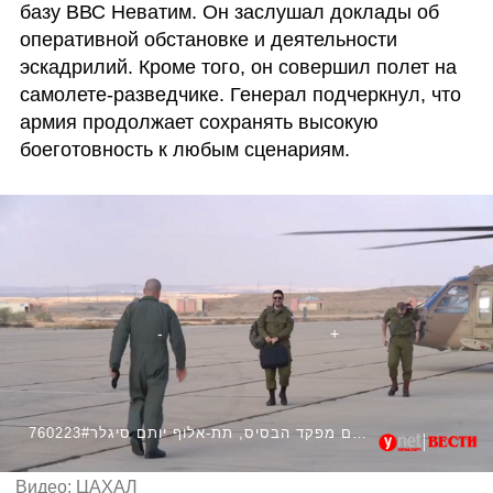
базу ВВС Неватим. Он заслушал доклады об 
оперативной обстановке и деятельности 
эскадрилий. Кроме того, он совершил полет на 
самолете-разведчике. Генерал подчеркнул, что 
армия продолжает сохранять высокую 
боеготовность к любым сценариям.
760223#סגן ראש המטה הכללי, אלוף אמיר ברעם, ביקר בבסיס חיל האוויר "נבטים" עם מפקד הבסיס, תת-אלוף יותם סיגלר
Видео: ЦАХАЛ