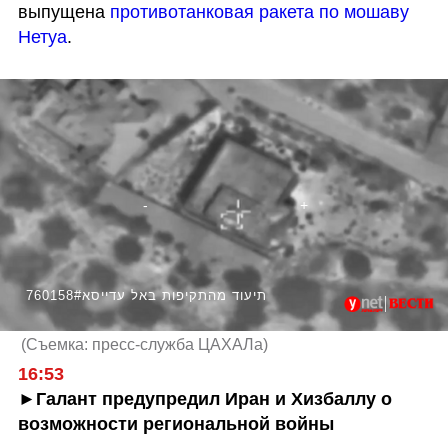
выпущена 
противотанковая ракета по мошаву 
Нетуа
.
760158#תיעוד מהתקיפות באל עדייסא
(
Съемка: пресс-служба ЦАХАЛа
)
►Галант предупредил Иран и Хизбаллу о 
возможности региональной войны