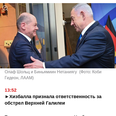
Олаф Шольц и Биньямиин Нетаниягу 
(
Фото: Коби 
Гидеон, ЛААМ
)
13:52
►Хизбалла признала ответственность за 
обстрел Верхней Галилеи