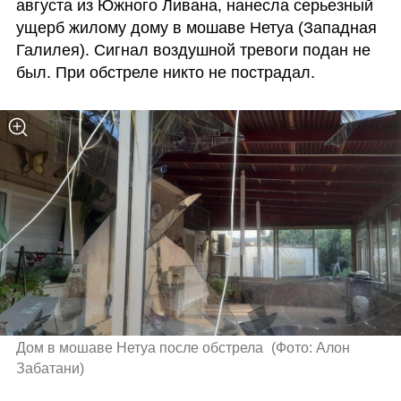
августа из Южного Ливана, нанесла серьезный 
ущерб жилому дому в мошаве Нетуа (Западная 
Галилея). Сигнал воздушной тревоги подан не 
был. При обстреле никто не пострадал.
Дом в мошаве Нетуа после обстрела 
(
Фото: Алон 
Забатани
)