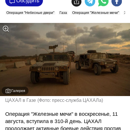
Обсудить
Операция "Небесные двери"
Газа
Операция "Железные мечи"
ХА
Галерея
ЦАХАЛ в Газе
(
Фото: пресс-служба ЦАХАЛа
)
Операция "Железные мечи" в воскресенье, 11 
августа, вступила в 310-й день. ЦАХАЛ 
продолжает активные боевые действия против 