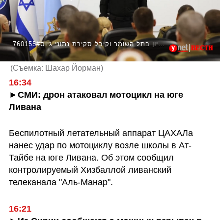
760155#שר הביטחון יואב גלנט ביקר היום בבסיס קליטה ומיון בתל השומר וקיבל סקירת נתוני גיוס
(
Съемка: Шахар Йорман
)
►СМИ: дрон атаковал мотоцикл на юге 
Ливана
Беспилотный летательный аппарат ЦАХАЛа 
нанес удар по мотоциклу возле школы в Ат-
Тайбе на юге Ливана. Об этом сообщил 
контролируемый Хизбаллой ливанский 
телеканала "Аль-Манар".