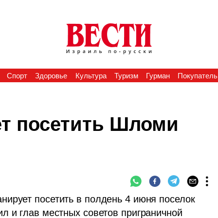
Спорт
Здоровье
Культура
Туризм
Гурман
Покупатель
ет посетить Шломи
ирует посетить в полдень 4 июня поселок 
л и глав местных советов приграничной 