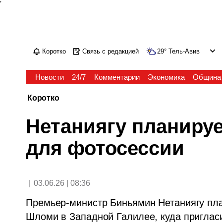
'
Коротко
Связь с редакцией
29
°
Тель-Авив
Новости
24/7
Комментарии
Экономика
Община
Коротко
Нетаниягу планиру
для фотосессии
|
03.06.26 | 08:36
Премьер-министр Биньямин Нетаниягу план
Шломи в Западной Галилее, куда пригласи