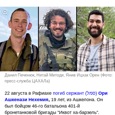
Данил Печенюк, Нитай Митоди, Янив Ицхак Орен
(
Фото: 
пресс-служба ЦАХАЛа
)
22 августа в Рафиахе 
погиб сержант (סמל) 
Ори 
Ашкенази Нехемия
,
 19 лет,
из Ашкелона. Он 
был бойцом 46-го батальона 401-й 
бронетанковой бригады "Иквот ха-барзель". 