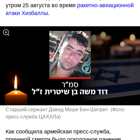
утром 25 августа во время 
ракетно-авиационной 
атаки Хизбаллы
.
Старший сержант Давид Моше Бен-Шитрит 
(
Фото: 
пресс-служба ЦАХАЛа
)
Как сообщила армейская пресс-служба, 
причиной смерти было осколочное ранение, 