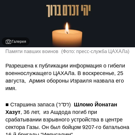
Галерея
Памяти павших воинов 
(
Фото: пресс-служба ЦАХАЛа
)
Разрешена к публикации информация о гибели 
военнослужащего ЦАХАЛа. В воскресенье, 25 
августа,  Армия обороны Израиля назвала его 
имя.
■ Старшина запаса (
רס"ר
)  
Шломо Йонатан 
Хазут
, 36 лет,  из Ашдода погиб при 
срабатывании взрывного устройства в центре 
сектора Газы. Он был бойцом 9207-го батальона 
16-й бригады "Иерусалим". 