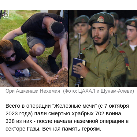
Ори Ашкенази Нехемия 
(
Фото: ЦАХАЛ и Шунам-Алеви
)
Всего в операции "Железные мечи" (с 7 октября 
2023 года) пали смертью храбрых 702 воина, 
338 из них - после начала наземной операции в 
секторе Газы. Вечная память героям.