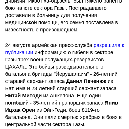
дивизии "Иквот ха-барзель" был тяжело ранен в 
бою на юге сектора Газы. Пострадавшего 
доставили в больницу для получения 
медицинской помощи, его семья поставлена в 
известность о произошедшем.
24 августа армейская пресс-служба
 разрешила к 
публикации
 информацию о гибели в секторе 
Газы трех военнослужащих-резервистов 
ЦАХАЛа. Это бойцы разведывательного 
батальона бригады "Йерушалаим" - 26-летний 
старший сержант запаса 
Данил Печенюк
 из 
Бат-Яма и 23-летний старший сержант запаса 
Нитай Митоди 
из Ашкелона. Еще один 
погибший - 35-летний прапорщик запаса 
Янив 
Ицхак Орен
 из Эйн-Геди, боец 8119-го 
батальона. Они пали смертью храбрых в боях в 
центральной части сектора Газы.