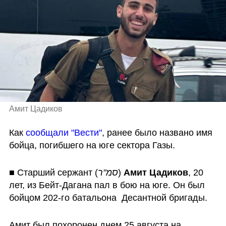
Амит Цадиков
Как 
сообщали "Вести"
, ранее было названо имя 
бойца, погибшего на юге сектора Газы.
■ Старший сержант (
סמ"ר
) 
Амит Цадиков
, 20 
лет, из Бейт-Дагана пал в бою на юге. Он был 
бойцом 202-го батальона  Десантной бригады.
Амит был похоронен днем 25 августа на 