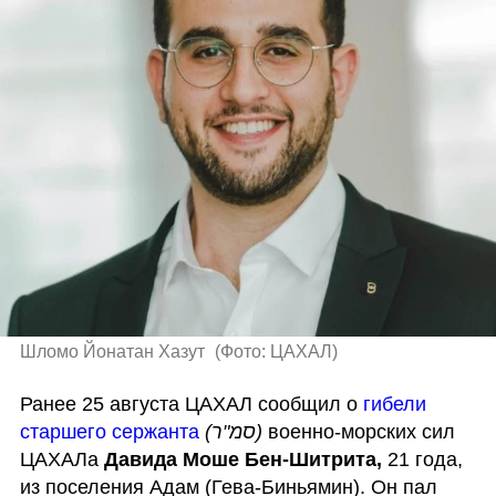
Шломо Йонатан Хазут 
(
Фото: ЦАХАЛ
)
Ранее 25 августа ЦАХАЛ сообщил о 
гибели 
старшего сержанта
(סמ"ר)
 военно-морских сил 
ЦАХАЛа 
Давида Моше Бен-Шитрита,
 21 года, 
из поселения Адам (Гева-Биньямин). Он пал 