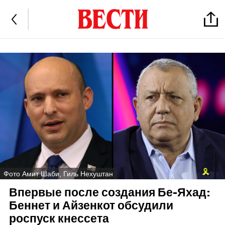
Фото Амит Шаби, Гиль Нехуштан
Впервые после создания Бе-Яхад:
Беннет и Айзенкот обсудили
роспуск кнессета