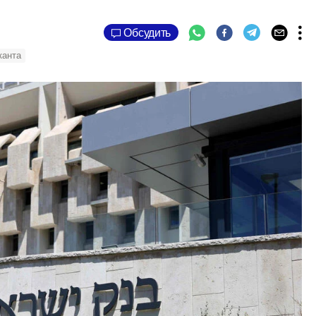
Обсудить
анта