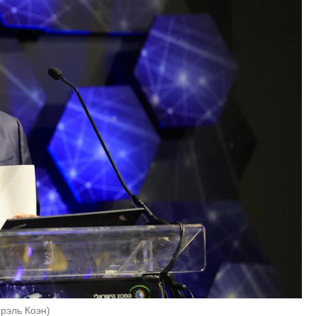
Орэль Коэн
)