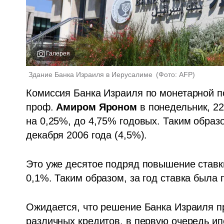
Галерея
Здание Банка Израиля в Иерусалиме 
(
Фото: AFP
)
Комиссия Банка Израиля по монетарной п
проф. 
Амиром Яроном
 в понедельник, 2
на 0,25%, до 4,75% годовых. Таким образ
декабря 2006 года (4,5%). 
Это уже десятое подряд повышение ставки 
0,1%. Таким образом, за год ставка была
Ожидается, что решение Банка Израиля п
различных кредитов, в первую очередь ип