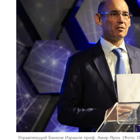
Управляющий Банком Израиля проф. Амир Ярон 
(
Фото: 