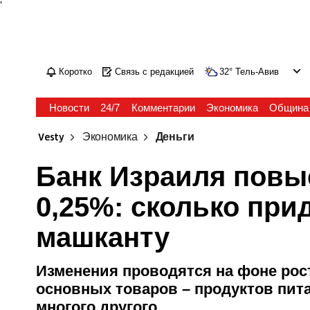
'
Коротко
Связь с редакцией
32
°
Тель-Авив
Новости
24/7
Комментарии
Экономика
Община
Vesty
Экономика
Деньги
Банк Израиля повы
0,25%: сколько при
машканту
Изменения проводятся на фоне рос
основных товаров – продуктов пита
многого другого