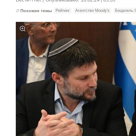
Похожие темы
Рейтинг
Агентство Moody's
Бецалель 