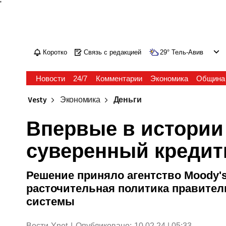
'
Коротко
Связь с редакцией
29
°
Тель-Авив
Новости
24/7
Комментарии
Экономика
Община
Vesty
Экономика
Деньги
Впервые в истории
суверенный кредит
Решение приняло агентство Moody'
расточительная политика правител
системы
Вести-Ynet
|
Опубликовано:
10.02.24 | 05:33