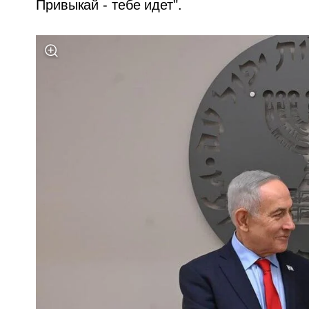
Привыкай - тебе идет".