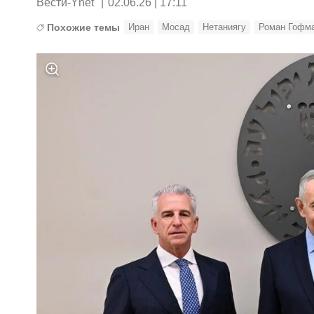
Вести-Ynet
|
02.06.26 | 17:11
Похожие темы
Иран
Мосад
Нетаниягу
Роман Гофм