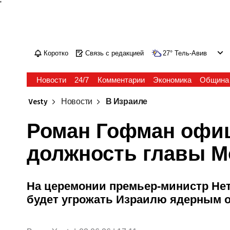
'
Коротко
Связь с редакцией
27
°
Тель-Авив
Новости
24/7
Комментарии
Экономика
Община
Vesty
Новости
В Израиле
Роман Гофман офиц
должность главы М
На церемонии премьер-министр Нет
будет угрожать Израилю ядерным 