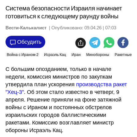
Система безопасности Израиля начинает
готовиться к следующему раунду войны
Вести-Калькалист
| Опубликовано:
09.04.26 | 07:03
Обсудить
Война с Ираном-2
Исраэль Кац
Иран
Минобороны
Ракетные о
С большим опозданием, только в начале 
недели, комиссия министров по закупкам 
утвердила план ускорения 
производства ракет 
"Хец-3"
. Об этом стало известно в четверг, 9 
апреля. Решение приняли на фоне затяжной 
войны с Ираном и постоянных обстрелов 
израильских городов баллистическими 
ракетами. Комиссию возглавляет министр 
обороны Исраэль Кац.