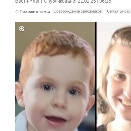
Вести-Ynet
|
Опубликовано:
21.02.25 | 06:15
Похожие темы
Освобождение заложников
Семья Бибас