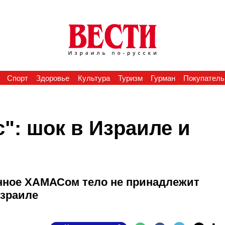
Спорт
Здоровье
Культура
Туризм
Гурман
Покупатель
": шок в Израиле и
анное ХАМАСом тело не принадлежит
Израиле