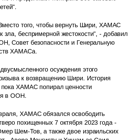
тей". 
 Вместо того, чтобы вернуть Шири, ХАМАС 
 зла, беспримерной жестокости", - добавил 
ОН, Совет безопасности и Генеральную 
рств ХАМАСа.
едвусмысленного осуждения этого 
призыва к возвращению Шири. История 
, пока ХАМАС попирал ценности 
ля в ООН.
евраля, ХАМАС обязался освободить 
веро похищенных 7 октября 2023 года - 
мер Шем-Тов, а также двое израильских 