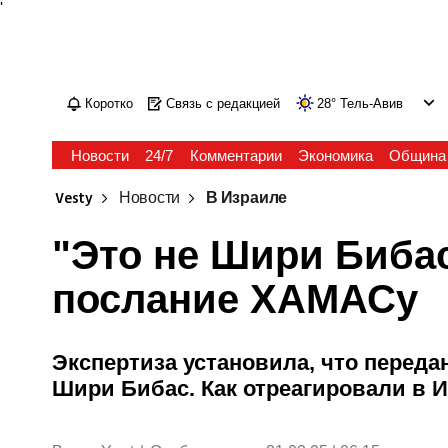
'
Коротко
Связь с редакцией
28
°
Тель-Авив
Новости
24/7
Комментарии
Экономика
Община
Vesty
Новости
В Израиле
"Это не Шири Бибас
послание ХАМАСу
Экспертиза установила, что перед
Шири Бибас. Как отреагировали в 