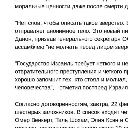
моральные ценности даже после смерти де
"Нет слов, чтобы описать такое зверство.
отправляет анонимное тело. Это новый пик
Данон, призвав генерального секретаря О
ассамблею "не молчать перед лицом зве
"Государство Израиль требует четкого и н
отвратительного преступления и четкого 
хорошо запомнит тех, кто стоял и молчал
человечества", - отметил постпред Израи
Согласно договоренностям, завтра, 22 ф
шестерых заложников. В список входят чет
Омер Венкерт, Таль Шохам, Элия Коэн и О