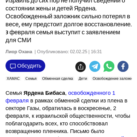
Израиль до сих пор не получил сведений о
состоянии жены и детей Ярдена.
Освобожденный заложник сильно потерял в
весе, ему предстоит долгое восстановление.
3 февраля семья выступит с заявлением
для СМИ
Лиор Охана
| Опубликовано:
02.02.25 | 16:31
Обсудить
ХАМАС
Семья
Обменная сделка
Дети
Освобождение заложник
Семья 
Ярдена Бибаса
, 
освобожденного 1 
февраля
 в рамках обменной сделки из плена в 
секторе Газы, обратилась в воскресенье, 2 
февраля, к израильской общественности, чтобы 
поблагодарить всех, кто способствовал 
возвращению пленника. Письмо было 