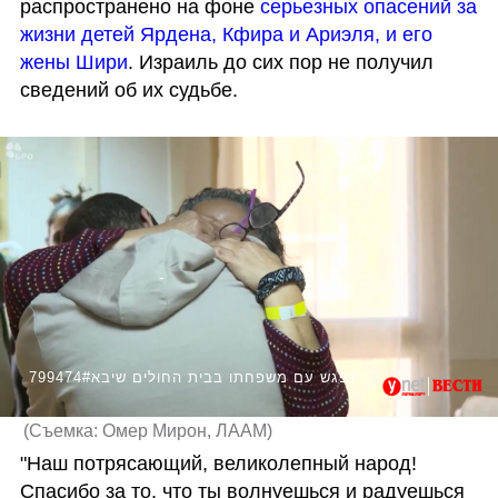
распространено на фоне
 серьезных опасений за 
жизни детей Ярдена, Кфира и Ариэля, и его 
жены Шири
. Израиль до сих пор не получил 
сведений об их судьбе. 
799474#ירדן ביבס נפגש עם משפחתו בבית החולים שיבא
(
Съемка: Омер Мирон, ЛААМ
)
"Наш потрясающий, великолепный народ! 
Спасибо за то, что ты волнуешься и радуешься 