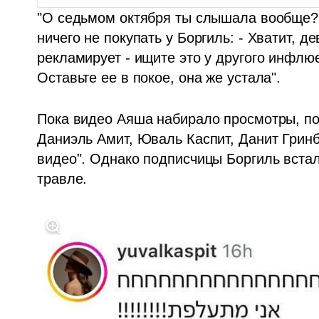
"О седьмом октября ты слышала вообще?, 
ничего не покупать у Боргиль: - Хватит, де
рекламирует - ищите это у другого инфлюе
Оставьте ее в покое, она же устала".
Пока видео Аяша набирало просмотры, пос
Даниэль Амит, Юваль Каспит, Данит Гринбе
видео". Однако подписчицы Боргиль встали
травле. 