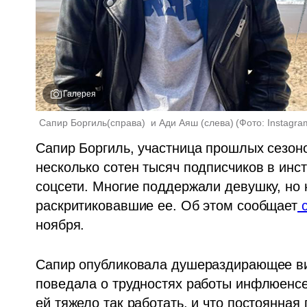
Галерея
Сапир Боргиль(справа)  и Ади Аяш (слева)
(
Фото: Instagra
Cапир Боргиль, участница прошлых сезон
несколько сотен тысяч подписчиков в инс
соцсети. Многие поддержали девушку, но н
раскритиковавшие ее. Об этом сообщает
 
ноября.
Сапир опубликовала душераздирающее вид
поведала о трудностях работы инфлюенсер
ей тяжело так работать, и что постоянная