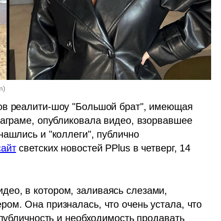
m
)
ов реалити-шоу "Большой брат", имеющая 
таграме, опубликовала видео, взорвавшее 
ашлись и "коллеги", публично 
сайт
 светских новостей PPlus в четверг, 14 
ео, в котором, заливаясь слезами, 
ом. Она призналась, что очень устала, что 
 публичность и необходимость продавать 