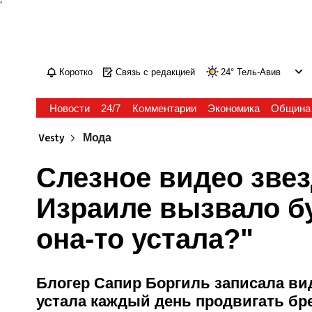
'
Коротко
Связь с редакцией
24
°
Тель-Авив
Новости
24/7
Комментарии
Экономика
Община
Vesty
Мода
Слезное видео звез
Израиле вызвало б
она-то устала?"
Блогер Сапир Боргиль записала вид
устала каждый день продвигать бр