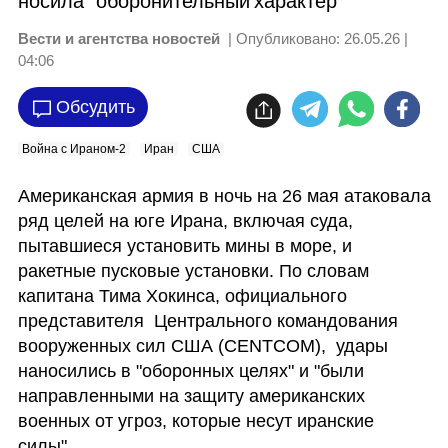
носила "оборонительный характер"
Вести и агентства новостей
| Опубликовано:
26.05.26 |
04:06
Обсудить
Война с Ираном-2
Иран
США
Американская армия в ночь на 26 мая атаковала 
ряд целей на юге Ирана, включая суда, 
пытавшиеся установить мины в море, и 
ракетные пусковые установки. По словам  
капитана Тима Хокинса, официального 
представителя  Центрального командования 
вооруженных сил США (CENTCOM),  удары 
наносились в "оборонных целях" и "были 
направленными на защиту американских 
военных от угроз, которые несут иранские 
силы".