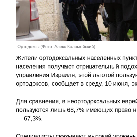
Ортодоксы
(
Фото: Алекс Коломойский
)
Жители ортодоксальных населенных пункто
населения получают отрицательный подох
управления Израиля, этой льготой пользу
ортодоксов, сообщает в среду, 10 июня, э
Для сравнения, в неортодоксальных еврей
пользуются лишь 68,7% имеющих право на 
— 67,3%.
Специалисты связывают высокий уровень 