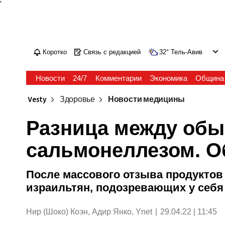
'
Коротко
Связь с редакцией
32
°
Тель-Авив
Новости
24/7
Комментарии
Экономика
Община
Vesty
Здоровье
Новости медицины
Разница между об
сальмонеллезом. О
После массового отзыва продуктов
израильтян, подозревающих у себя
Нир (Шоко) Коэн, Адир Янко, Ynet
|
29.04.22 | 11:45