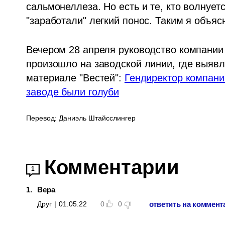
сальмонеллеза. Но есть и те, кто волнуетс
"заработали" легкий понос. Таким я объяс
Вечером 28 апреля руководство компании 
произошло на заводской линии, где выявл
материале "Вестей": 
Гендиректор компании
заводе были голуби
Перевод: Даниэль Штайсслингер
Комментарии
1
1
.
Вера
ответить на коммент
Друг
|
01.05.22
0
0