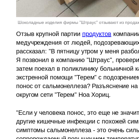
Шоколадные изделия фирмы "Штраус" отзывают из прода
Отзыв крупной партии 
продуктов
 компании
медучреждения от людей, подозревающих,
рассказал: "В пятницу утром у меня разбо
Я позвонил в компанию "Штраус", провери
затем поехал в поликлинику больничной к
экстренной помощи "Терем" с подозрением
понос от сальмонеллеза? Разъяснение на
округом сети "Терем" Ноа Хориц.
"Если у человека понос, это еще не значит
другие кишечные инфекции с похожей симпт
симптомы сальмонеллеза - это очень силь
сопровождаемый повышением температуры