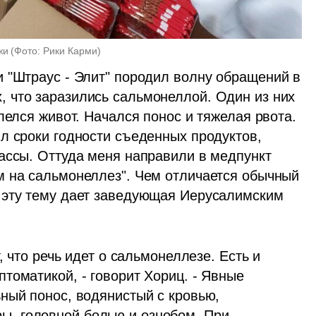
жи
(
Фото: Рики Карми
)
 "Штраус - Элит" породил волну обращений в 
 что заразились сальмонеллой. Один из них 
лелся живот. Начался понос и тяжелая рвота. 
л сроки годности съеденных продуктов, 
ассы. Оттуда меня направили в медпункт 
 на сальмонеллез". Чем отличается обычный 
 эту тему дает заведующая Иерусалимским 
, что речь идет о сальмонеллезе. Есть и 
оматикой, - говорит Хориц. - Явные 
ный понос, водянистый с кровью, 
, головной болью и ознобом. При 