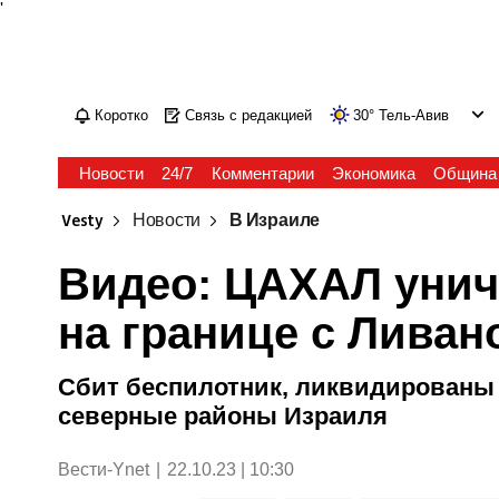
'
Коротко
Связь с редакцией
30
°
Тель-Авив
Новости
24/7
Комментарии
Экономика
Община
Vesty
Новости
В Израиле
Видео: ЦАХАЛ унич
на границе с Ливан
Сбит беспилотник, ликвидированы
северные районы Израиля
Вести-Ynet
|
22.10.23 | 10:30