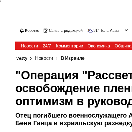
'
Коротко
Связь с редакцией
31
°
Тель-Авив
Новости
24/7
Комментарии
Экономика
Община
Vesty
Новости
В Израиле
"Операция "Рассве
освобождение плен
оптимизм в руково
Отец погибшего военнослужащего А
Бени Ганца и израильскую разведк