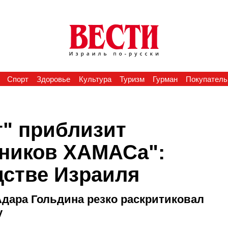
Спорт
Здоровье
Культура
Туризм
Гурман
Покупатель
т" приблизит
ников ХАМАСа":
дстве Израиля
дара Гольдина резко раскритиковал
у