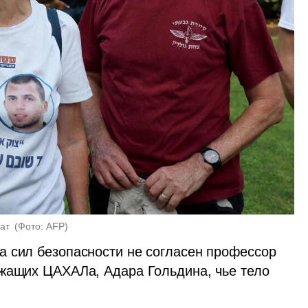
ат 
(
Фото: AFP
)
 сил безопасности не согласен профессор 
жащих ЦАХАЛа, Адара Гольдина, чье тело 