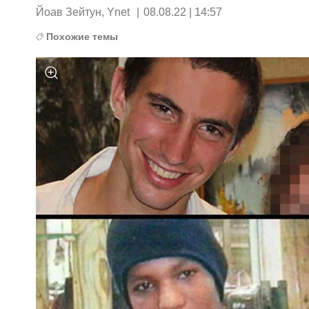
Йоав Зейтун, Ynet
|
08.08.22 | 14:57
Похожие темы