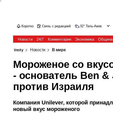
'
Коротко
Связь с редакцией
32
°
Тель-Авив
Новости
24/7
Комментарии
Экономика
Община
Vesty
Новости
В мире
Мороженое со вкус
- основатель Ben & 
против Израиля
Компания Unilever, которой принад
новый вкус мороженого