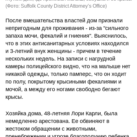
(
Фото: Suffolk County District Attorney’s Office
)
После вмешательства властей дом признали 
непригодным для проживания - из-за "сильного 
запаха мочи, фекалий и гниения". Выяснилось, 
что в этих антисанитарных условиях находился 
и 3-летний внук женщины - причем в течение 
нескольких недель. На записи с нагрудной 
камеры полицейского видно, что на малыше нет 
никакой одежды, только памперс, что он ходит 
по полу, покрытому крысиными фекалиями и 
мочой, а между его ногами свободно бегают 
крысы.
Хозяйка дома, 48-летняя Лори Карли, была 
немедленно арестована. Ее обвиняют в 
жестоком обращении с животными, 
пренебрежении и угрозе благополучию ребенка. 