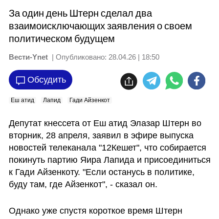
За один день Штерн сделал два
взаимоисключающих заявления о своем
политическом будущем
Вести-Ynet
| Опубликовано:
28.04.26 | 18:50
Обсудить
Еш атид
Лапид
Гади Айзенкот
Депутат кнессета от Еш атид Элазар Штерн во 
вторник, 28 апреля, заявил в эфире выпуска 
новостей телеканала "12Кешет", что собирается 
покинуть партию Яира Лапида и присоединиться 
к Гади Айзенкоту. "Если останусь в политике, 
буду там, где Айзенкот", - сказал он.
Однако уже спустя короткое время Штерн 