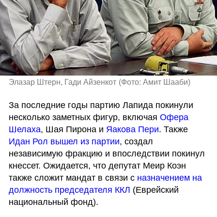
Элазар Штерн, Гади Айзенкот
(
Фото: Амит Шааби
)
За последние годы партию Лапида покинули 
несколько заметных фигур, включая 
Офера 
Шелаха
, Шая Пирона и 
Яакова Пери
. Также 
Идан Рол вышел из партии
, создал 
независимую фракцию и впоследствии покинул 
кнессет. Ожидается, что депутат Меир Коэн 
также сложит мандат в связи с 
назначением на 
должность председателя ККЛ
 (Еврейский 
национальный фонд).