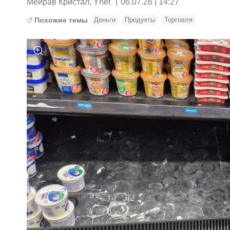
Мейрав Кристал, Ynet
|
06.07.26 | 14:27
Похожие темы
Деньги
Продукты
Торговля