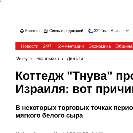
'
Коротко
Связь с редакцией
32
°
Тель-Авив
Новости
24/7
Комментарии
Экономика
Община
Vesty
Экономика
Деньги
Коттедж "Тнува" пр
Израиля: вот прич
В некоторых торговых точках перио
мягкого белого сыра