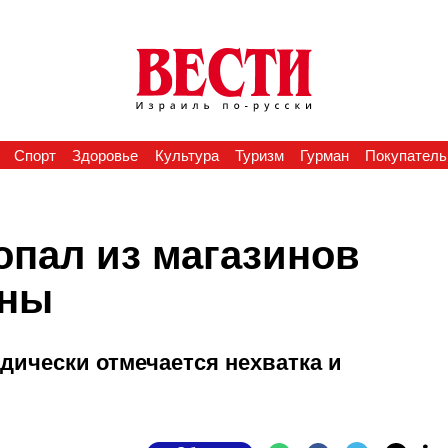
Спорт
Здоровье
Культура
Туризм
Гурман
Покупатель
опал из магазинов
ины
дически отмечается нехватка и