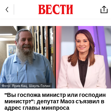
Фото: Ярив Кац, Шауль Голан
"Вы госпожа министр или господин
министр?": депутат Маоз съязвил в
адрес главы минпроса